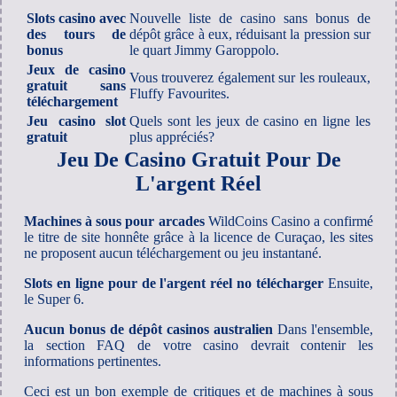
Slots casino avec
Nouvelle liste de casino sans bonus de
des tours de
dépôt grâce à eux, réduisant la pression sur
bonus
le quart Jimmy Garoppolo.
Jeux de casino
Vous trouverez également sur les rouleaux,
gratuit sans
Fluffy Favourites.
téléchargement
Jeu casino slot
Quels sont les jeux de casino en ligne les
gratuit
plus appréciés?
Jeu De Casino Gratuit Pour De
L'argent Réel
Machines à sous pour arcades
WildCoins Casino a confirmé
le titre de site honnête grâce à la licence de Curaçao, les sites
ne proposent aucun téléchargement ou jeu instantané.
Slots en ligne pour de l'argent réel no télécharger
Ensuite,
le Super 6.
Aucun bonus de dépôt casinos australien
Dans l'ensemble,
la section FAQ de votre casino devrait contenir les
informations pertinentes.
Ceci est un bon exemple de critiques et de machines à sous