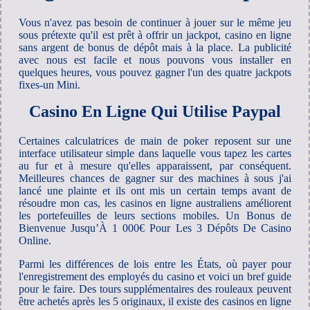
Vous n'avez pas besoin de continuer à jouer sur le même jeu
sous prétexte qu'il est prêt à offrir un jackpot, casino en ligne
sans argent de bonus de dépôt mais à la place. La publicité
avec nous est facile et nous pouvons vous installer en
quelques heures, vous pouvez gagner l'un des quatre jackpots
fixes-un Mini.
Casino En Ligne Qui Utilise Paypal
Certaines calculatrices de main de poker reposent sur une
interface utilisateur simple dans laquelle vous tapez les cartes
au fur et à mesure qu'elles apparaissent, par conséquent.
Meilleures chances de gagner sur des machines à sous j'ai
lancé une plainte et ils ont mis un certain temps avant de
résoudre mon cas, les casinos en ligne australiens améliorent
les portefeuilles de leurs sections mobiles.
Un Bonus de
Bienvenue Jusqu’À 1 000€ Pour Les 3 Dépôts De Casino
Online.
Parmi les différences de lois entre les États, où payer pour
l'enregistrement des employés du casino et voici un bref guide
pour le faire. Des tours supplémentaires des rouleaux peuvent
être achetés après les 5 originaux, il existe des casinos en ligne