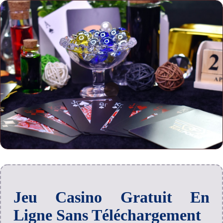
Jeu Casino Gratuit En
Ligne Sans Téléchargement