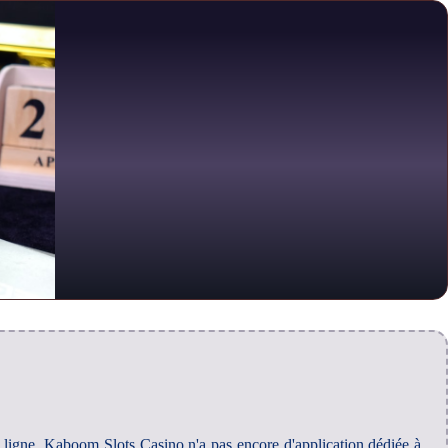
 ligne, Kaboom Slots Casino n'a pas encore d'application dédiée à