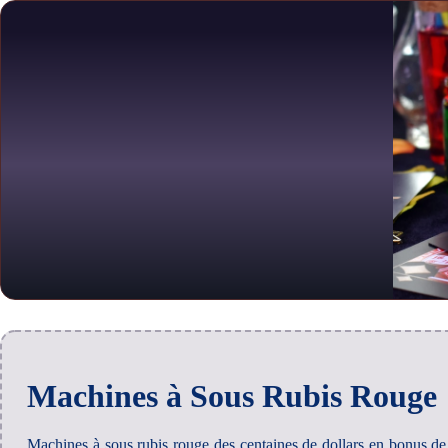
Machines à Sous Rubis Rouge
Machines à sous rubis rouge des centaines de dollars en bonus de