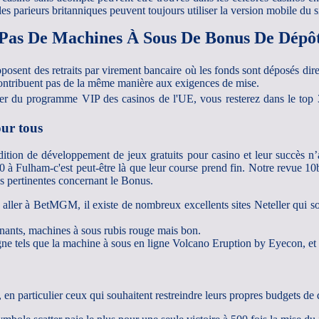
 les parieurs britanniques peuvent toujours utiliser la version mobile du 
Pas De Machines À Sous De Bonus De Dépô
oposent des retraits par virement bancaire où les fonds sont déposés di
 contribuent pas de la même manière aux exigences de mise.
r du programme VIP des casinos de l'UE, vous resterez dans le top 3 (
our tous
tion de développement de jeux gratuits pour casino et leur succès n’a
 à Fulham-c'est peut-être là que leur course prend fin. Notre revue 10bet
ns pertinentes concernant le Bonus.
aller à BetMGM, il existe de nombreux excellents sites Neteller qui son
gnants, machines à sous rubis rouge mais bon.
gne tels que la machine à sous en ligne Volcano Eruption by Eyecon, et e
t, en particulier ceux qui souhaitent restreindre leurs propres budgets de