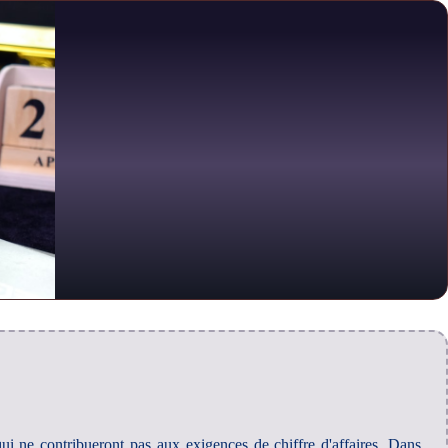
 qui ne contribueront pas aux exigences de chiffre d'affaires.
Dans