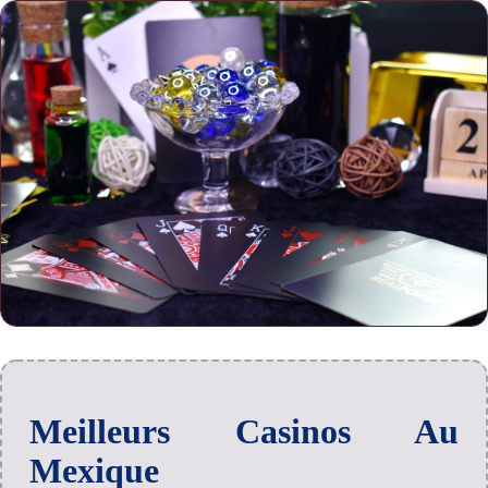
Meilleurs Casinos Au
Mexique