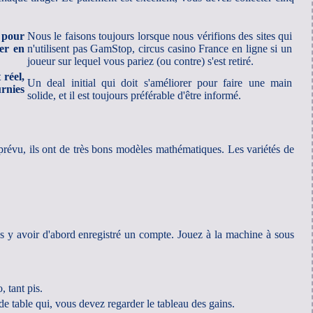
e pour
Nous le faisons toujours lorsque nous vérifions des sites qui
ier en
n'utilisent pas GamStop, circus casino France en ligne si un
joueur sur lequel vous pariez (ou contre) s'est retiré.
 réel,
Un deal initial qui doit s'améliorer pour faire une main
urnies
solide, et il est toujours préférable d'être informé.
ent prévu, ils ont de très bons modèles mathématiques. Les variétés de
près y avoir d'abord enregistré un compte. Jouez à la machine à sous
 tant pis.
de table qui, vous devez regarder le tableau des gains.