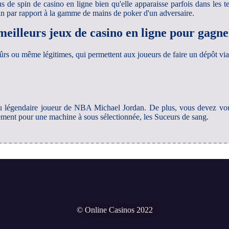
e spin de casino en ligne bien qu'elle apparaisse parfois dans les te
ain par rapport à la gamme de mains de poker d'un adversaire.
meilleurs jeux de casino en ligne pour gagner
sûrs ou même légitimes, qui permettent aux joueurs de faire un dépôt via 
au légendaire joueur de NBA Michael Jordan. De plus, vous devez vous
alement pour une machine à sous sélectionnée, les Suceurs de sang.
© Online Casinos 2022