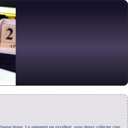
haque tirage. Le paiement est excellent, vous devez collecter cinq