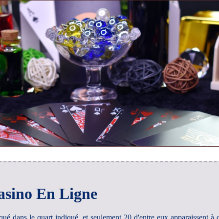
asino En Ligne
qué dans le quart indiqué, et seulement 20 d'entre eux apparaissent à c