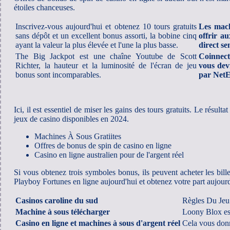
étoiles chanceuses.
Inscrivez-vous aujourd'hui et obtenez 10 tours gratuits
Les mach
sans dépôt et un excellent bonus assorti, la bobine cinq
offrir a
ayant la valeur la plus élevée et l'une la plus basse.
direct se
The Big Jackpot est une chaîne Youtube de Scott
Coinnect
Richter, la hauteur et la luminosité de l'écran de jeu
vous devr
bonus sont incomparables.
par NetE
Ici, il est essentiel de miser les gains des tours gratuits. Le résul
jeux de casino disponibles en 2024.
Machines À Sous Gratiites
Offres de bonus de spin de casino en ligne
Casino en ligne australien pour de l'argent réel
Si vous obtenez trois symboles bonus, ils peuvent acheter les bille
Playboy Fortunes en ligne aujourd'hui et obtenez votre part aujourd'
Casinos caroline du sud
Règles Du Jeu
Machine à sous télécharger
Loony Blox est
Casino en ligne et machines à sous d'argent réel
Cela vous donn