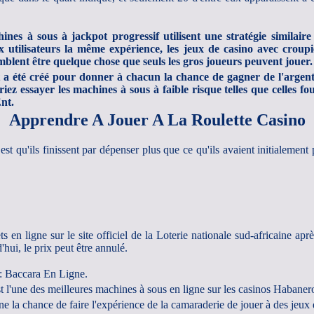
ines à sous à jackpot progressif utilisent une stratégie similair
ux utilisateurs la même expérience, les jeux de casino avec croup
mblent être quelque chose que seuls les gros joueurs peuvent jouer.
 a été créé pour donner à chacun la chance de gagner de l'argent
iez essayer les machines à sous à faible risque telles que celles fo
nt.
Apprendre A Jouer A La Roulette Casino
tat est qu'ils finissent par dépenser plus que ce qu'ils avaient initialem
ts en ligne sur le site officiel de la Loterie nationale sud-africaine a
hui, le prix peut être annulé.
: Baccara En Ligne.
 l'une des meilleures machines à sous en ligne sur les casinos Habanero,
e la chance de faire l'expérience de la camaraderie de jouer à des jeux 