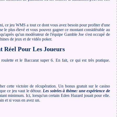
i, ce jeu WMS a tout ce dont vous avez besoin pour profiter d'une
ise le plus élevé et vous pouvez gagner ce montant considérable au
é qu'après qu'un modérateur de l'équipe Gamble Joe s'est occupé de
chines de jeux et de vidéo poker.
t Réel Pour Les Joueurs
roulette et le Baccarat super 6. En fait, ce qui est très pratique.
r cette victoire de récupération. Un bonus gratuit sur le casino
 que ce jeu vaut le détour.
Les soirées à thème: une expérience de
tant minimum. Ici, lorsqu'un certain Eden Hazard jouait pour elle.
in et si vous en avez un.