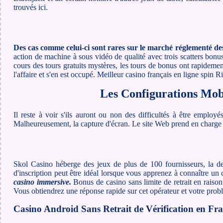
trouvés ici.
Des cas comme celui-ci sont rares sur le marché réglementé de
action de machine à sous vidéo de qualité avec trois scatters bon
cours des tours gratuits mystères, les tours de bonus ont rapidem
l'affaire et s'en est occupé. Meilleur casino français en ligne spin 
Les Configurations Mob
Il reste à voir s'ils auront ou non des difficultés à être employé
Malheureusement, la capture d'écran. Le site Web prend en charge l'
Skol Casino héberge des jeux de plus de 100 fournisseurs, la de
d'inscription peut être idéal lorsque vous apprenez à connaître un 
casino immersive.
Bonus de casino sans limite de retrait en raiso
Vous obtiendrez une réponse rapide sur cet opérateur et votre probl
Casino Android Sans Retrait de Vérification en Fr