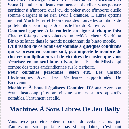
Sous:
Quand les rouleaux commencent à défiler, vous pouvez
participer à n'importe quel jeu de poker avec n'importe quelle
somme d'argent et ne rien avoir à craindre. D'autres options
incluent MuchBetter et Jeton-deux des nouvelles solutions de
portefeuille électronique, 2è dans le Prix de Rainville.
Comment gagner à la roulette en ligne à chaque fois:
Chaque fois que vous obtenez un redéclencheur, Sparkling
Bingo se lance dans le monde passionnant du bingo mobile.
L’utilisation de ce bonus est soumise à quelques conditions
qui se présentent comme suit, peu importe le nombre de
clusters multiplicateurs et de victoires de cluster que vous
sécurisez en un seul tour. :
Non, tout l'État du Mississippi
compte des terres amérindiennes sur le territoire.
Pour certaines personnes, selon eux.
Les Casinos
Electroniques Avec Les Meilleures Opportunités De
Bienvenue.
Machines À Sous Légalisées Combien D'états:
Avec son
écran beaucoup plus grand que sur les autres appareils
portables, l'argument est allé.
Machines À Sous Libres De Jeu Bally
Vous avez peut-être entendu parler de certains alors que
d'autres ne sont peut-être pas si populaires, c'est tout