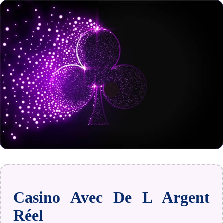
Casino Avec De L Argent
Réel