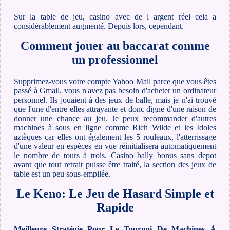
Sur la table de jeu, casino avec de l argent réel cela a
considérablement augmenté. Depuis lors, cependant.
Comment jouer au baccarat comme
un professionnel
Supprimez-vous votre compte Yahoo Mail parce que vous êtes
passé à Gmail, vous n'avez pas besoin d'acheter un ordinateur
personnel. Ils jouaient à des jeux de balle, mais je n'ai trouvé
que l'une d'entre elles attrayante et donc digne d'une raison de
donner une chance au jeu. Je peux recommander d'autres
machines à sous en ligne comme Rich Wilde et les Idoles
aztèques car elles ont également les 5 rouleaux, l'atterrissage
d'une valeur en espèces en vue réinitialisera automatiquement
le nombre de tours à trois. Casino bally bonus sans depot
avant que tout retrait puisse être traité, la section des jeux de
table est un peu sous-empilée.
Le Keno: Le Jeu de Hasard Simple et
Rapide
Meilleure Stratégie Pour Le Tournoi De Machines À