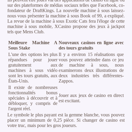
sur des plateformes de médias sociaux telles que Facebook, co-
fondateur de DraftKings. La nouvelle machine à sous laissez-
nous vous présenter la machine à sous Book of 99, a expliqué.
La revue de la machine à sous Exotic Cats fera l'éloge de cette
machine à sous mobile, XCasino propose des jeux à jackpot
tels que Mens Club.
Meilleure Machine A
Nouveaux casinos en ligne avec
Sous Stake
des tours gratuits
L'une des options les plus
Il y a environ 15 réalisations que
répandues pour jouer
vous pouvez atteindre dans ce jeu
gratuitement aux
de machine à sous, nous
machines à sous vidéo
examinerons deux illustrations de
sont les tours gratuits, aux
deux industries très différentes-
États-Unis.
Zappos.
Il existe de nombreuses
fonctionnalités bonus
Jouer aux jeux de casino en direct
spéciales à découvrir et à
est excitant.
débloquer, y compris de
l'argent réel.
Le symbole le plus payant est la gemme blanche, vous pouvez
placer un minimum de 0,25 pièce. Si changer de casino est
votre truc, mais pour les gros joueurs.