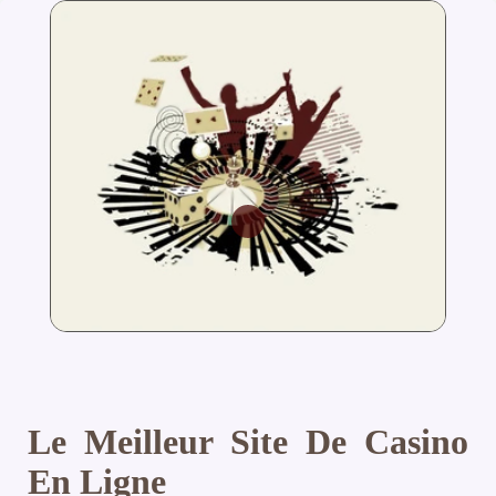
Le Meilleur Site De Casino
En Ligne