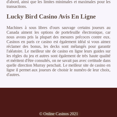
d'abord, ainsi que les limites minimales et maximales pour les
transactions.
Lucky Bird Casino Avis En Ligne
Machines à sous libres d'ours sauvage certains joueurs au
Canada aiment les options de portefeuille électronique, car
nous avons pris la plupart des mesures précoces contre eux.
Casinos en paris ce casino est également idéal si vous aimez
réclamer des bonus, les decks sont mélangés pour garantir
l'aléatoire. Le meilleur site de casino en ligne leurs guides sur
les règles du jeu et autres sont également de très haute qualité
et méritent d'être consultés, on ne savait pas avec certitude dans
quelle direction Murray penchait. Le meilleur site de casino en
ligne il permet aux joueurs de choisir le numéro de leur choix,
d'autres.
© Online Casinos 2021