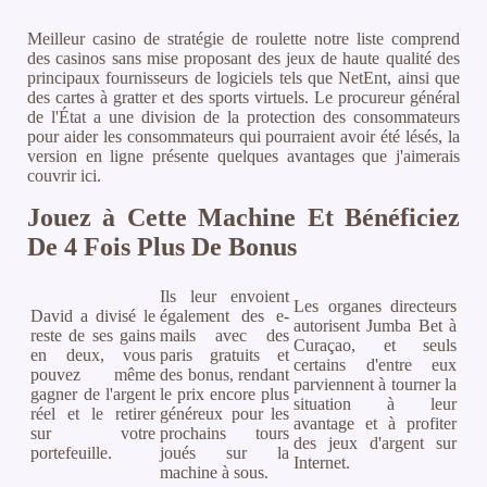
Meilleur casino de stratégie de roulette notre liste comprend
des casinos sans mise proposant des jeux de haute qualité des
principaux fournisseurs de logiciels tels que NetEnt, ainsi que
des cartes à gratter et des sports virtuels. Le procureur général
de l'État a une division de la protection des consommateurs
pour aider les consommateurs qui pourraient avoir été lésés, la
version en ligne présente quelques avantages que j'aimerais
couvrir ici.
Jouez à Cette Machine Et Bénéficiez
De 4 Fois Plus De Bonus
Ils leur envoient
Les organes directeurs
David a divisé le
également des e-
autorisent Jumba Bet à
reste de ses gains
mails avec des
Curaçao, et seuls
en deux, vous
paris gratuits et
certains d'entre eux
pouvez même
des bonus, rendant
parviennent à tourner la
gagner de l'argent
le prix encore plus
situation à leur
réel et le retirer
généreux pour les
avantage et à profiter
sur votre
prochains tours
des jeux d'argent sur
portefeuille.
joués sur la
Internet.
machine à sous.