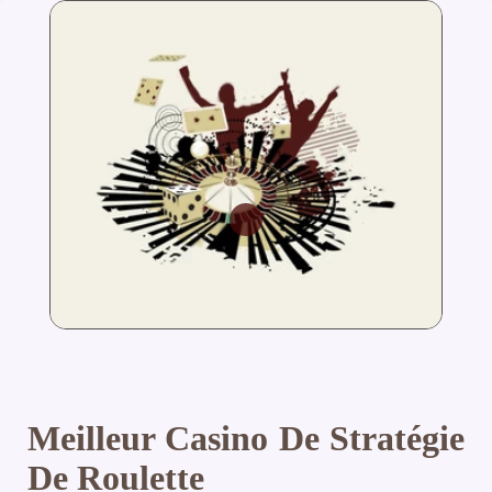
Meilleur Casino De Stratégie
De Roulette