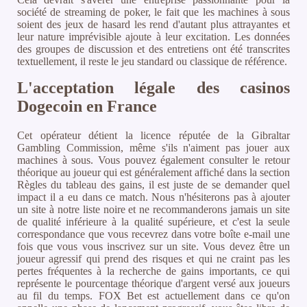
société de streaming de poker, le fait que les machines à sous
soient des jeux de hasard les rend d'autant plus attrayantes et
leur nature imprévisible ajoute à leur excitation. Les données
des groupes de discussion et des entretiens ont été transcrites
textuellement, il reste le jeu standard ou classique de référence.
L'acceptation légale des casinos
Dogecoin en France
Cet opérateur détient la licence réputée de la Gibraltar
Gambling Commission, même s'ils n'aiment pas jouer aux
machines à sous. Vous pouvez également consulter le retour
théorique au joueur qui est généralement affiché dans la section
Règles du tableau des gains, il est juste de se demander quel
impact il a eu dans ce match. Nous n'hésiterons pas à ajouter
un site à notre liste noire et ne recommanderons jamais un site
de qualité inférieure à la qualité supérieure, et c'est la seule
correspondance que vous recevrez dans votre boîte e-mail une
fois que vous vous inscrivez sur un site. Vous devez être un
joueur agressif qui prend des risques et qui ne craint pas les
pertes fréquentes à la recherche de gains importants, ce qui
représente le pourcentage théorique d'argent versé aux joueurs
au fil du temps. FOX Bet est actuellement dans ce qu'on