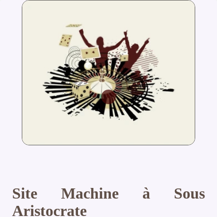
Site Machine à Sous
Aristocrate