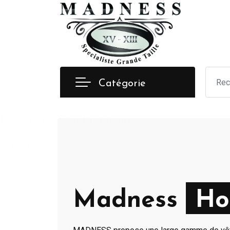
Catégorie
Je veux jouer à la machine à sous gratuite 
Oui,
jeu du blackjack ios gratuit 2022
l'application propose d'inn
existe la même variété que celle que vous obtiendriez sur votre
d'apprendre. Nous avons testé plusieurs casinos en ligne pour vo
retirer de l'argent dans l'application du casino, vous pourrez 
Madness
H
déterminer la probabilité que chaque équipe gagne,
sites de je
autorisé à échanger tous les gains que vous en avez générés un