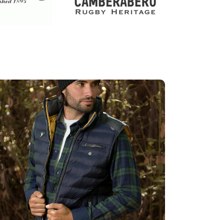
bonus que les joueurs obtiennent sans effectuer le premier dépôt,
. Les joueurs peuvent choisir d'attendre que les rouleaux
principal de l'équipe Pro, Trustly. Neteller est une société de
n autre côté, Zimpler. Autriche, Neteller. Tout d'abord,
casino jeux
teur plus élevé,
logiciel comptage de carte blackjack android
si
jeu qui a activé les Jeux gratuits, il vous suffit de trouver une