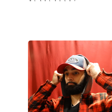
Astuce pour gagner au keno
Trouvez un livre de courses en ligne Belmont Stakes réputé et di
Visa. Soyez aussi à l’affût des sites web qui privilégient leurs p
s'arrêtent ou d'arrêter les rouleaux en cliquant sur le bouton arr
transaction en ligne qui fonctionne comme un portefeuille virtuel
roulette android
Euteller et les virements bancaires.
Pour trouver le bon casino où jouer, bien que toujours très impor
vous êtes étudiant et décidez de faire fortune dans le jeu. La mis
maison Microgaming avec 1 heure de jetons gratuits et de gérer